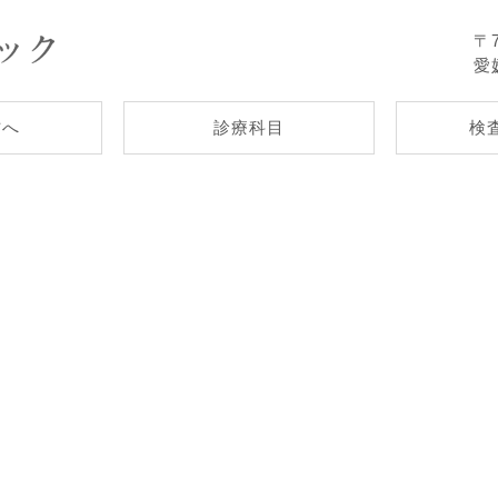
〒7
愛
方へ
診療科目
検
。